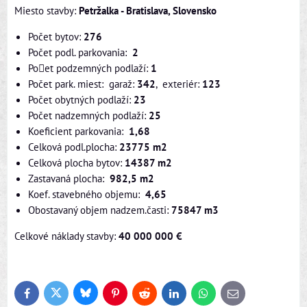
Miesto stavby:
Petržalka - Bratislava, Slovensko
Počet bytov:
276
Počet podl. parkovania:
2
Poet podzemných podlaží:
1
Počet park. miest: garaž:
342
, exteriér:
123
Počet obytných podlaží:
23
Počet nadzemných podlaží:
25
Koeficient parkovania:
1,68
Celková podl.plocha:
23775 m2
Celková plocha bytov:
14387 m2
Zastavaná plocha:
982,5 m2
Koef. stavebného objemu:
4,65
Obostavaný objem nadzem.časti:
75847 m3
Celkové náklady stavby:
40 000 000 €
Bluesky
Twitter
Facebook
Pinterest
Reddit
LinkedIn
WhatsApp
E-
mail