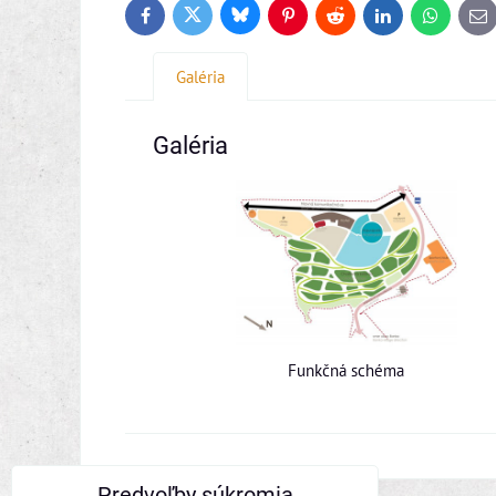
Bluesky
Twitter
Facebook
Pinterest
Reddit
LinkedIn
WhatsApp
E-
ma
Galéria
Galéria
Funkčná schéma
Predvoľby súkromia