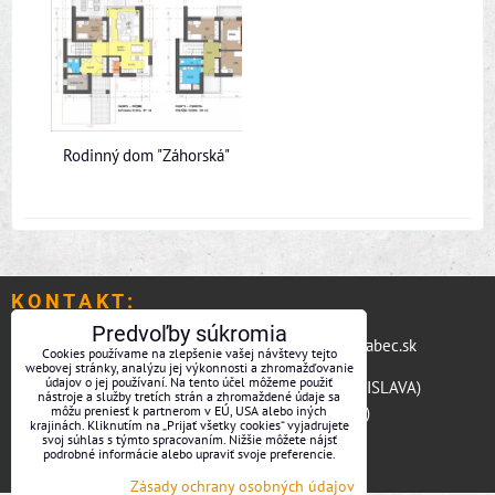
Rodinný dom "Záhorská"
K O N T A K T :
Predvoľby súkromia
mobil:
+421 904 675 465
e-mail:
posta@stefanvrabec.sk
Cookies používame na zlepšenie vašej návštevy tejto
webovej stránky, analýzu jej výkonnosti a zhromažďovanie
údajov o jej používaní. Na tento účel môžeme použiť
pobočka BA:
Borinka 349, 900 32 BORINKA (BRATISLAVA)
nástroje a služby tretích strán a zhromaždené údaje sa
pobočka NR:
Hradská 27, 941 06 Komjatice (NITRA)
môžu preniesť k partnerom v EÚ, USA alebo iných
krajinách. Kliknutím na „Prijať všetky cookies“ vyjadrujete
pobočka ZA:
Tatranská 4, 010 08 Žilina (ŽILINA)
svoj súhlas s týmto spracovaním. Nižšie môžete nájsť
podrobné informácie alebo upraviť svoje preferencie.
Zásady ochrany osobných údajov