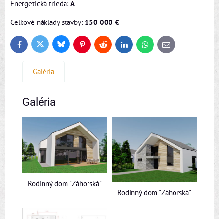
Energetická trieda:
A
Celkové náklady stavby:
150 000 €
Bluesky
Twitter
Facebook
Pinterest
Reddit
LinkedIn
WhatsApp
E-
mail
Galéria
Galéria
Rodinný dom "Záhorská"
Rodinný dom "Záhorská"